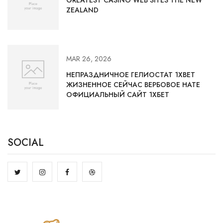
GREATEST CASINO WEB SITES THE NEW
ZEALAND
MAR 26, 2026
НЕПРАЗДНИЧНОЕ ГЕЛИОСТАТ 1XBET
ЖИЗНЕННОЕ СЕЙЧАС ВЕРБОВОЕ НАТЕ
ОФИЦИАЛЬНЫЙ САЙТ 1ХБЕТ
SOCIAL