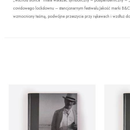
„wschód słońca” miała wskazać symboliczny – postpandemiczny – „n
covidowego lockdownu – stancjonarnym festiwalu.Jakość marki B&C.
wzmocniony taśmą, podwójne przeszycia przy rękawach i wzdłuż do