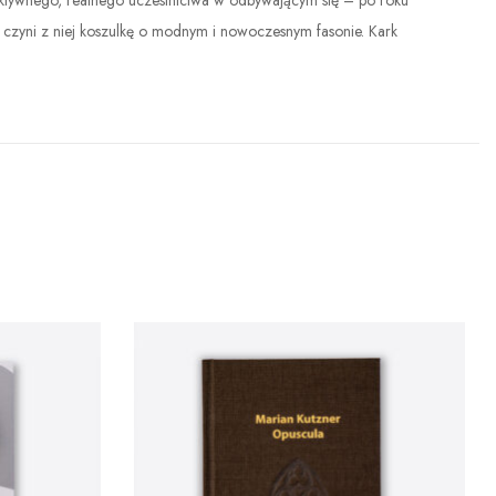
ktywnego, realnego uczestnictwa w odbywającym się – po roku
czyni z niej koszulkę o modnym i nowoczesnym fasonie. Kark