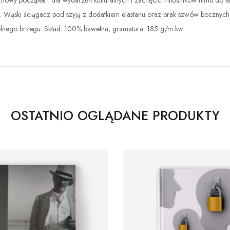
owy początek” dla wydarzeń kulturalnych i zachęcić miłośników filmu do a
 Wąski ściągacz pod szyją z dodatkiem elastanu oraz brak szwów bocznych 
lnego brzegu. Skład: 100% bawełna, gramatura: 185 g/m kw.
OSTATNIO OGLĄDANE PRODUKTY