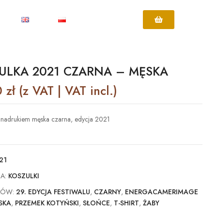
ULKA 2021 CZARNA – MĘSKA
0
zł
(z VAT | VAT incl.)
 nadrukiem męska czarna, edycja 2021
21
IA:
KOSZULKI
KÓW:
29. EDYCJA FESTIWALU
,
CZARNY
,
ENERGACAMERIMAGE
SKA
,
PRZEMEK KOTYŃSKI
,
SŁOŃCE
,
T-SHIRT
,
ŻABY