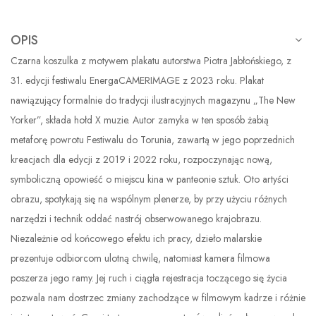
OPIS
Czarna koszulka z motywem plakatu autorstwa Piotra Jabłońskiego, z
31. edycji festiwalu EnergaCAMERIMAGE z 2023 roku. Plakat
nawiązujący formalnie do tradycji ilustracyjnych magazynu „The New
Yorker”, składa hołd X muzie. Autor zamyka w ten sposób żabią
metaforę powrotu Festiwalu do Torunia, zawartą w jego poprzednich
kreacjach dla edycji z 2019 i 2022 roku, rozpoczynając nową,
symboliczną opowieść o miejscu kina w panteonie sztuk. Oto artyści
obrazu, spotykają się na wspólnym plenerze, by przy użyciu różnych
narzędzi i technik oddać nastrój obserwowanego krajobrazu.
Niezależnie od końcowego efektu ich pracy, dzieło malarskie
prezentuje odbiorcom ulotną chwilę, natomiast kamera filmowa
poszerza jego ramy. Jej ruch i ciągła rejestracja toczącego się życia
pozwala nam dostrzec zmiany zachodzące w filmowym kadrze i różnie