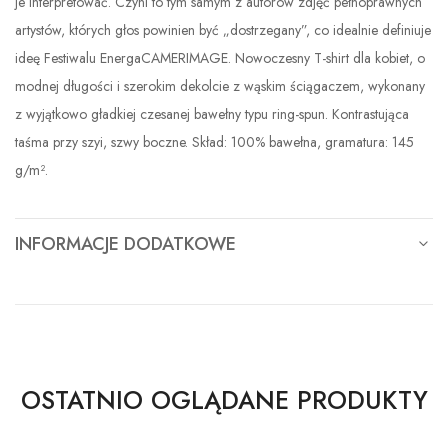
je interpretować. Czyni to tym samym z autorów zdjęć pełnoprawnych
artystów, których głos powinien być „dostrzegany”, co idealnie definiuje
ideę Festiwalu EnergaCAMERIMAGE. Nowoczesny T-shirt dla kobiet, o
modnej długości i szerokim dekolcie z wąskim ściągaczem, wykonany
z wyjątkowo gładkiej czesanej bawełny typu ring-spun. Kontrastująca
taśma przy szyi, szwy boczne. Skład: 100% bawełna, gramatura: 145
g/m².
INFORMACJE DODATKOWE
OSTATNIO OGLĄDANE PRODUKTY