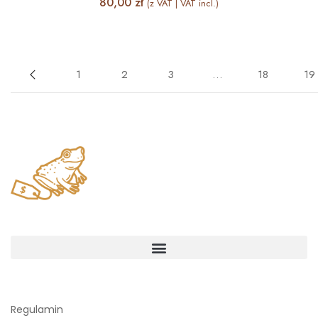
80,00
zł
(z VAT | VAT incl.)
1
2
3
…
18
19
Regulamin