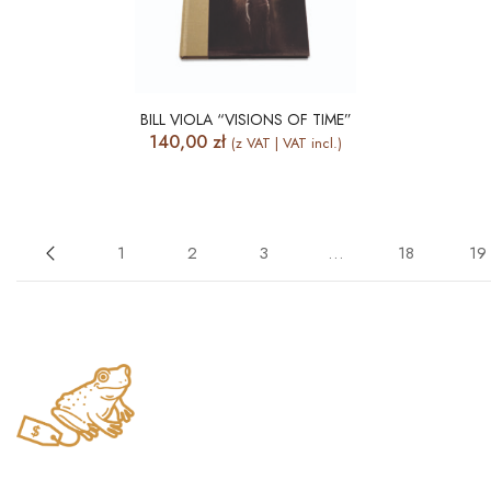
BILL VIOLA “VISIONS OF TIME”
140,00
zł
(z VAT | VAT incl.)
1
2
3
…
18
19