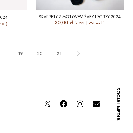
SKARPETY Z MOTYWEM ŻABY I ZORZY 2024
2024
30,00
zł
(z VAT | VAT incl.)
ncl.)
…
19
20
21
SOCIAL MEDIA