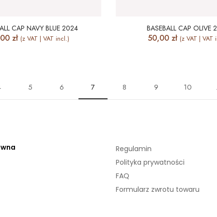
ALL CAP NAVY BLUE 2024
BASEBALL CAP OLIVE 
,00
zł
50,00
zł
(z VAT | VAT incl.)
(z VAT | VAT i
4
5
6
7
8
9
10
ówna
Regulamin
Polityka prywatności
FAQ
Formularz zwrotu towaru