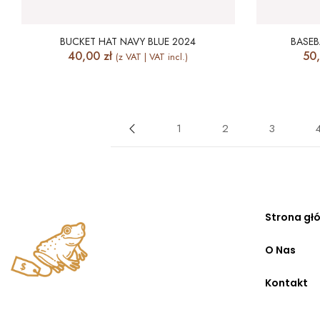
BUCKET HAT NAVY BLUE 2024
BASEB
40,00
zł
50
(z VAT | VAT incl.)
1
2
3
Strona gł
O Nas
Kontakt