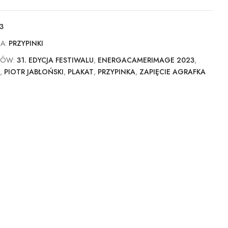
3
IA:
PRZYPINKI
KÓW:
31. EDYCJA FESTIWALU
,
ENERGACAMERIMAGE 2023
,
E
,
PIOTR JABŁOŃSKI
,
PLAKAT
,
PRZYPINKA
,
ZAPIĘCIE AGRAFKA