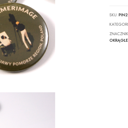
SKU:
PIN2
KATEGOR
ZNACZNI
OKRĄGŁ