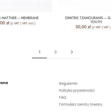
B MATTNER – MEMBRANE
DIMITRIS TZAMOURANIS – 
YOUTH
,00
zł
(z VAT | VAT incl.)
30,00
zł
(z VAT | VAT i
1
2
ówna
Regulamin
Polityka prywatności
FAQ
Formularz zwrotu towaru