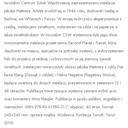
toruńskim Centrum Sztuki Współczesnej zaprezentowano instalacje
Jakoba Mattnera. Artysta urodził się w 1946 roku, studiował rzeźbę w
Berlinie, we Włoszech i Paryżu. W swojej twórczości eksperymentuje z
rzeźbą, instalacjami świetlnymi, malarstwem na szkle i na papierze, a
także światłodrukami. W toruńskim CSW wystawione były jego dwie
monumentalne instalacje przestrzenne Second Planet i Transit, które
zbudował na miejscu, specjalnie na potrzeby wystawy, z wykorzystaniem
folii do projekcji przedniej i uchwyconych za jej pomocą zjawisk
świetlnych. Instalacjom towarzyszyły obrazy Jakoba Mattnera z cyklu Der
ferne Klang (Dźwięk z oddali) i Helios Negative (Negatywy Słońca),
będące uwerturą do dużych instalacji, prezentowane w zestawach 12 i
48 obrazów. Publikacja towarzysząca wystawie zawiera wybór prac
oraz komentarz Anny Maigler. Publikacja w języku polskim, angielskim i
niemieckim. ISBN 978-83-61580-31-7; objętość: 40 stron; format:
245×245 mm; oprawa miękka. Wydawca: Fundacja Tumult, Toruń
2018